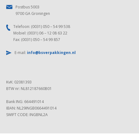
Postbus 5003
9700 GA Groningen
Telefoon: (0031) 050 – 54 99 538
Mobiel: (0031) 06 – 12 08 63 22
Fax: (0031) 050 – 54 99 857
E-mail:
info@bsverpakkingen.nl
KvK: 02081393
BTW nr: NL812187660B01
Bank ING: 664491014
IBAN: NL29INGB0664491014
SWIFT CODE: INGBNL2A