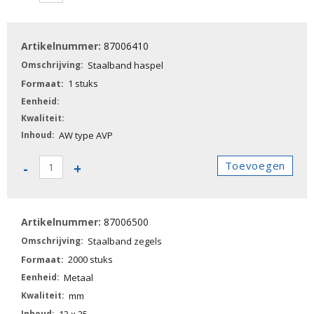
-
Staalband
haspel
87006410
aantal
Staalband haspel
1 stuks
AW type AVP
87006410
Toevoegen
-
+
-
Staalband
haspel
87006500
aantal
Staalband zegels
2000 stuks
Metaal
mm