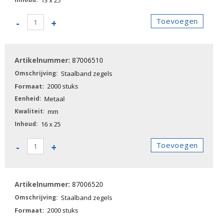
13 x 25
87006500
Toevoegen
-
+
-
Staalband
zegels
87006510
aantal
Staalband zegels
2000 stuks
Metaal
mm
16 x 25
87006510
Toevoegen
-
+
-
Staalband
zegels
87006520
aantal
Staalband zegels
2000 stuks