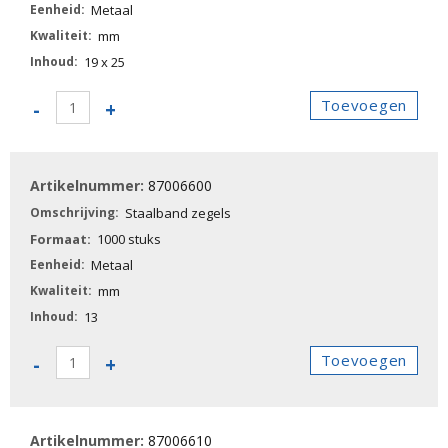
Metaal
mm
19 x 25
87006520
Toevoegen
-
+
-
Staalband
zegels
87006600
aantal
Staalband zegels
1000 stuks
Metaal
mm
13
87006600
Toevoegen
-
+
-
Staalband
zegels
87006610
aantal