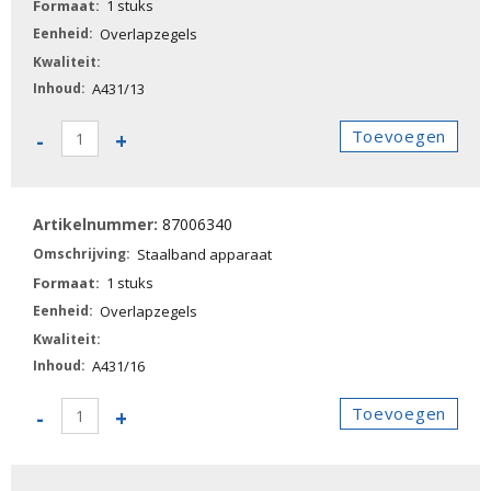
1 stuks
Overlapzegels
A431/13
87006330
Toevoegen
-
+
-
Staalband
apparaat
87006340
aantal
Staalband apparaat
1 stuks
Overlapzegels
A431/16
87006340
Toevoegen
-
+
-
Staalband
apparaat