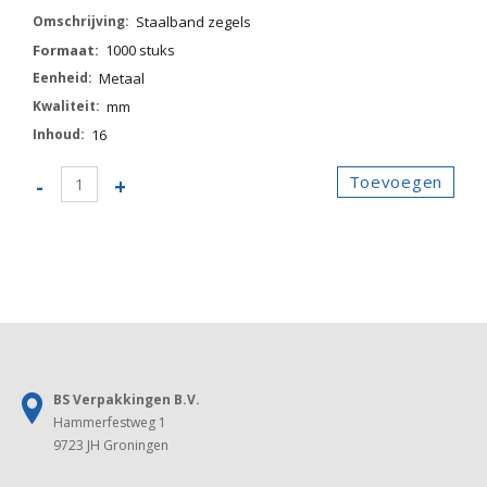
Staalband zegels
1000 stuks
Metaal
mm
16
87006610
Toevoegen
-
+
-
Staalband
zegels
aantal
BS Verpakkingen B.V.
Hammerfestweg 1
9723 JH Groningen