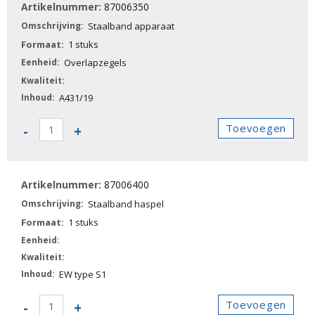
87006350
aantal
Staalband apparaat
1 stuks
Overlapzegels
A431/19
87006350
Toevoegen
-
+
-
Staalband
apparaat
87006400
aantal
Staalband haspel
1 stuks
EW type S1
87006400
Toevoegen
-
+