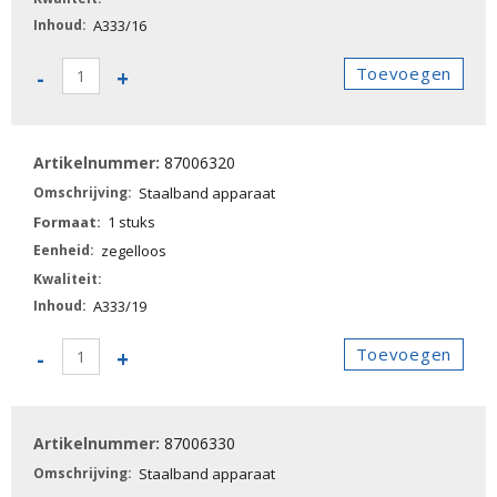
A333/16
87006310
Toevoegen
-
+
-
Staalband
apparaat
87006320
aantal
Staalband apparaat
1 stuks
zegelloos
A333/19
87006320
Toevoegen
-
+
-
Staalband
apparaat
87006330
aantal
Staalband apparaat