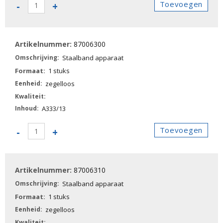
87006230
Toevoegen
-
+
-
Staalband
aantal
87006300
Staalband apparaat
1 stuks
zegelloos
A333/13
87006300
Toevoegen
-
+
-
Staalband
apparaat
87006310
aantal
Staalband apparaat
1 stuks
zegelloos