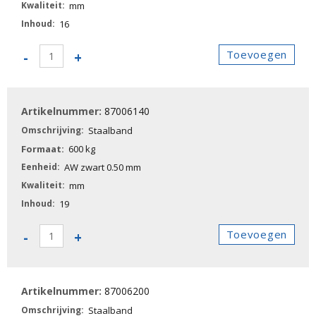
mm
16
87006130
Toevoegen
-
+
-
Staalband
aantal
87006140
Staalband
600 kg
AW zwart 0.50 mm
mm
19
87006140
Toevoegen
-
+
-
Staalband
aantal
87006200
Staalband