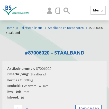
Menu
Home
Palletstabilisatie
Staalband en toebehoren
87006020 –
Staalband
#87006020 – STAALBAND
87006020
Staalband
600 kg
EW zwart 0.40 mm
mm
16
87006020
-
+
Toevoegen