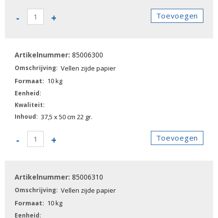
85006220
Toevoegen
-
+
-
Vellen
CC
85006300
aantal
Vellen zijde papier
10 kg
37,5 x 50 cm 22 gr.
85006300
Toevoegen
-
+
-
Vellen
zijde
85006310
papier
aantal
Vellen zijde papier
10 kg