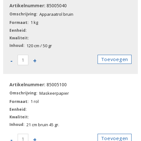
85005040
aantal
Apparaatrol bruin
1 kg
120 cm / 50 gr
85005040
Toevoegen
-
+
-
Apparaatrol
bruin
85005100
aantal
Maskeerpapier
1 rol
21 cm bruin 45 gr.
85005100
Toevoegen
-
+