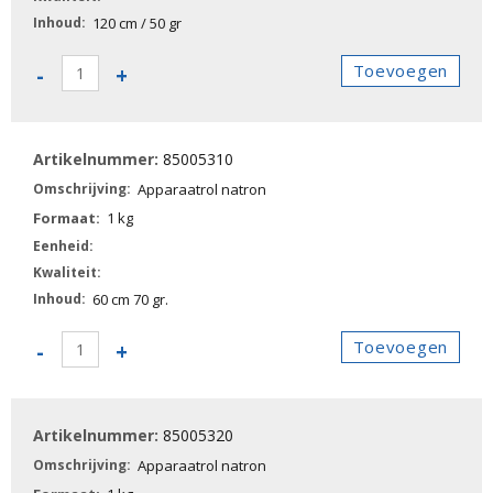
120 cm / 50 gr
85005240
Toevoegen
-
+
-
Apparaatrol
natron
85005310
aantal
Apparaatrol natron
1 kg
60 cm 70 gr.
85005310
Toevoegen
-
+
-
Apparaatrol
natron
85005320
aantal
Apparaatrol natron