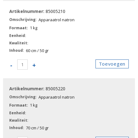
natron
85005210
aantal
Apparaatrol natron
1 kg
60 cm / 50 gr
85005210
Toevoegen
-
+
-
Apparaatrol
natron
85005220
aantal
Apparaatrol natron
1 kg
70 cm / 50 gr