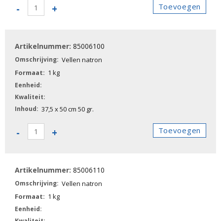
85006020
Toevoegen
-
+
-
Vellen
bruinpak
85006100
aantal
Vellen natron
1 kg
37,5 x 50 cm 50 gr.
85006100
Toevoegen
-
+
-
Vellen
natron
85006110
aantal
Vellen natron
1 kg