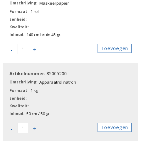
Maskeerpapier
1 rol
140 cm bruin 45 gr.
85005160
Toevoegen
-
+
-
Maskeerpapier
aantal
85005200
Apparaatrol natron
1 kg
50 cm / 50 gr
85005200
Toevoegen
-
+
-
Apparaatrol