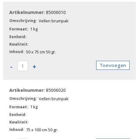
bruinpak
85006010
aantal
Vellen bruinpak
1 kg
50 x 75 cm 50 gr.
85006010
Toevoegen
-
+
-
Vellen
bruinpak
85006020
aantal
Vellen bruinpak
1 kg
75 x 100 cm 50 gr.