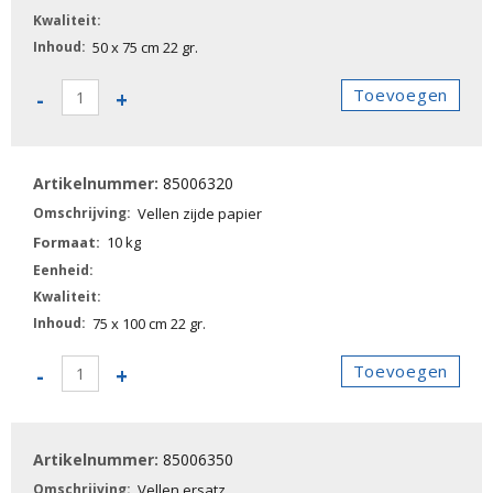
50 x 75 cm 22 gr.
85006310
Toevoegen
-
+
-
Vellen
zijde
85006320
papier
aantal
Vellen zijde papier
10 kg
75 x 100 cm 22 gr.
85006320
Toevoegen
-
+
-
Vellen
zijde
85006350
papier
aantal
Vellen ersatz