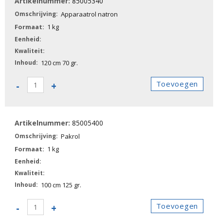
85005340
aantal
Apparaatrol natron
1 kg
120 cm 70 gr.
85005340
Toevoegen
-
+
-
Apparaatrol
natron
85005400
aantal
Pakrol
1 kg
100 cm 125 gr.
85005400
Toevoegen
-
+
-