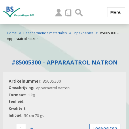
Menu
Home
Beschermende materialen
Inpakpapier
85005300 –
Apparaatrol natron
#85005300 – APPARAATROL NATRON
85005300
Apparaatrol natron
1 kg
50 cm 70 gr.
85005300
-
+
Toevoegen