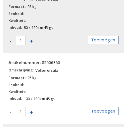
25 kg
80 x 120 cm 45 gr.
85006350
Toevoegen
-
+
-
Vellen
ersatz
85006360
aantal
Vellen ersatz
25 kg
100 x 120 cm 45 gr.
85006360
Toevoegen
-
+
-
Vellen