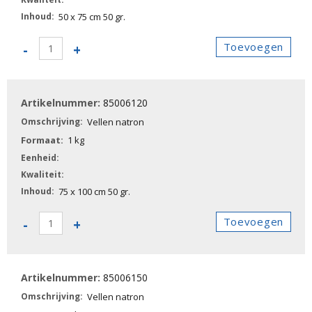
50 x 75 cm 50 gr.
85006110
Toevoegen
-
+
-
Vellen
natron
85006120
aantal
Vellen natron
1 kg
75 x 100 cm 50 gr.
85006120
Toevoegen
-
+
-
Vellen
natron
85006150
aantal
Vellen natron