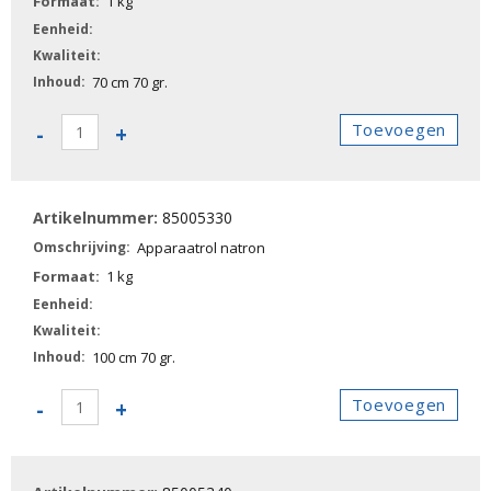
1 kg
70 cm 70 gr.
85005320
Toevoegen
-
+
-
Apparaatrol
natron
85005330
aantal
Apparaatrol natron
1 kg
100 cm 70 gr.
85005330
Toevoegen
-
+
-
Apparaatrol
natron