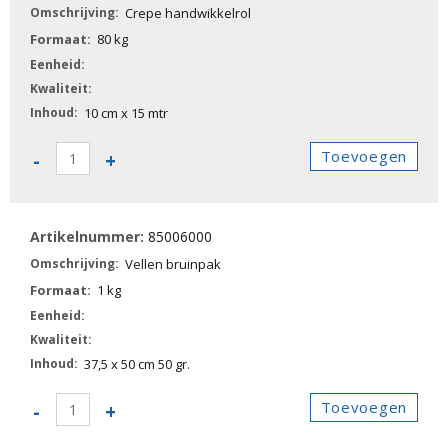
Crepe handwikkelrol
80 kg
10 cm x 15 mtr
85005800
Toevoegen
-
+
-
Crepe
handwikkelrol
85006000
aantal
Vellen bruinpak
1 kg
37,5 x 50 cm 50 gr.
85006000
Toevoegen
-
+
-
Vellen