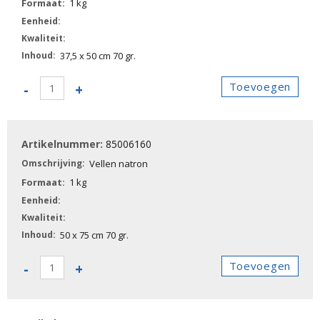
1 kg
37,5 x 50 cm 70 gr.
85006150
Toevoegen
-
+
-
Vellen
natron
85006160
aantal
Vellen natron
1 kg
50 x 75 cm 70 gr.
85006160
Toevoegen
-
+
-
Vellen
natron