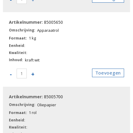
-
Apparaatrol
CC
85005650
aantal
Apparaatrol
1 kg
kraft wit
85005650
Toevoegen
-
+
-
Apparaatrol
aantal
85005700
Oliepapier
1 rol