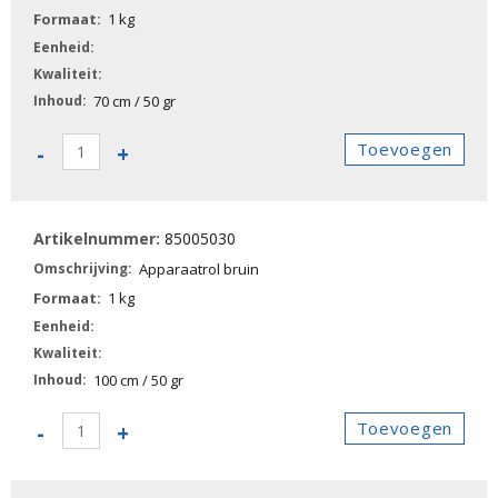
1 kg
70 cm / 50 gr
85005020
Toevoegen
-
+
-
Apparaatrol
bruin
85005030
aantal
Apparaatrol bruin
1 kg
100 cm / 50 gr
85005030
Toevoegen
-
+
-
Apparaatrol
bruin