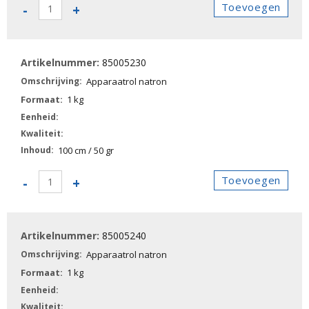
85005220
Toevoegen
-
+
-
Apparaatrol
natron
85005230
aantal
Apparaatrol natron
1 kg
100 cm / 50 gr
85005230
Toevoegen
-
+
-
Apparaatrol
natron
85005240
aantal
Apparaatrol natron
1 kg