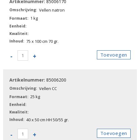
85006170
aantal
Vellen natron
1 kg
75 x 100 cm 70 gr.
85006170
Toevoegen
-
+
-
Vellen
natron
85006200
aantal
Vellen CC
25 kg
40 x 50 cm HH 50/55 gr.
85006200
Toevoegen
-
+
-