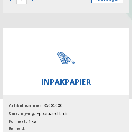
-
Apparaatrol
natron
aantal
INPAKPAPIER
85005000
Apparaatrol bruin
1 kg