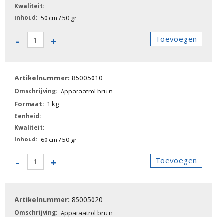
50 cm / 50 gr
85005000
Toevoegen
-
+
-
Apparaatrol
bruin
85005010
aantal
Apparaatrol bruin
1 kg
60 cm / 50 gr
85005010
Toevoegen
-
+
-
Apparaatrol
bruin
85005020
aantal
Apparaatrol bruin