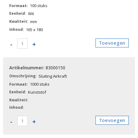
100 stuks
Wit
mm
165 x 180
83000100
Toevoegen
-
+
-
Envelop
Airkraft
83000150
CD
met
Sluiting Airkraft
hoes
1000 stuks
aantal
Kunststof
83000150
Toevoegen
-
+
-
Sluiting