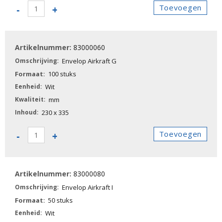
83000050
Toevoegen
-
+
-
Envelop
Airkraft
83000060
F
aantal
Envelop Airkraft G
100 stuks
Wit
mm
230 x 335
83000060
Toevoegen
-
+
-
Envelop
Airkraft
83000080
G
aantal
Envelop Airkraft I
50 stuks
Wit