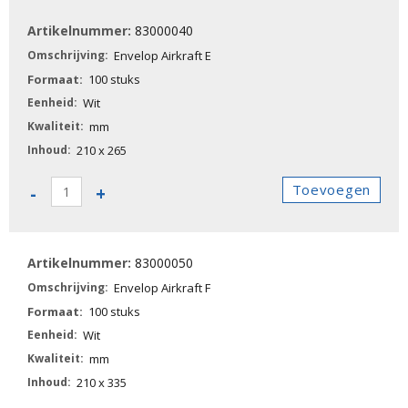
Airkraft
83000040
D
aantal
Envelop Airkraft E
100 stuks
Wit
mm
210 x 265
83000040
Toevoegen
-
+
-
Envelop
Airkraft
83000050
E
aantal
Envelop Airkraft F
100 stuks
Wit
mm
210 x 335