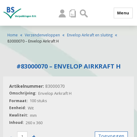
Menu
Home
Verzendenveloppen
Envelop Airkraft en sluiting
83000070 – Envelop Airkraft H
#83000070 – ENVELOP AIRKRAFT H
83000070
Envelop Airkraft H
100 stuks
Wit
mm
260 x 360
83000070
-
+
Toevoegen