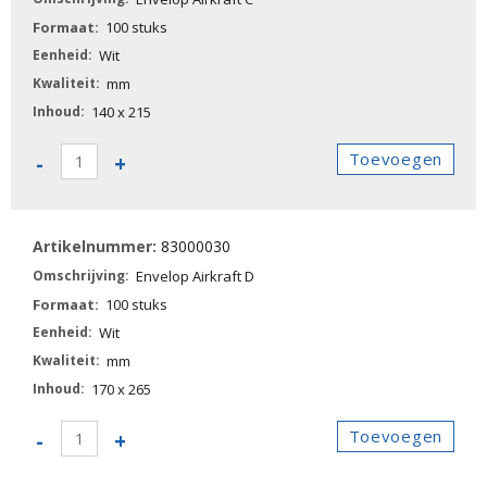
100 stuks
Wit
mm
140 x 215
83000020
Toevoegen
-
+
-
Envelop
Airkraft
83000030
C
aantal
Envelop Airkraft D
100 stuks
Wit
mm
170 x 265
83000030
Toevoegen
-
+
-
Envelop