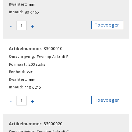
mm
80 x 165
83000000
Toevoegen
-
+
-
Envelop
Airkraft
83000010
A
aantal
Envelop Airkraft B
200 stuks
Wit
mm
110 x 215
83000010
Toevoegen
-
+
-
Envelop
Airkraft
83000020
B
aantal
Envelop Airkraft C