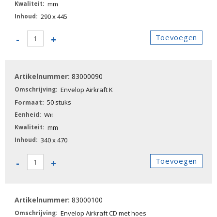
mm
290 x 445
83000080
Toevoegen
-
+
-
Envelop
Airkraft
83000090
I
aantal
Envelop Airkraft K
50 stuks
Wit
mm
340 x 470
83000090
Toevoegen
-
+
-
Envelop
Airkraft
83000100
K
aantal
Envelop Airkraft CD met hoes